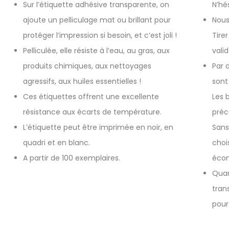
Sur l’étiquette adhésive transparente, on
N’hé
ajoute un pelliculage mat ou brillant pour
Nous
protéger l’impression si besoin, et c’est joli !
Tire
Pelliculée, elle résiste à l’eau, au gras, aux
vali
produits chimiques, aux nettoyages
Par 
agressifs, aux huiles essentielles !
sont
Ces étiquettes offrent une excellente
Les 
résistance aux écarts de température.
préc
L’étiquette peut être imprimée en noir, en
Sans
quadri et en blanc.
choi
A partir de 100 exemplaires.
éco
Quan
tran
pour