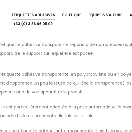
Accueil
»
Étiquettes personnalisées
»
Étiquettes cosmétiques
»
Étiquette tr
ÉTIQUETTES ADHÉSIVES
BOUTIQUE
ÉQUIPE & VALEURS
Étiquette transparente
+33 (0) 3 86 66 05 09
L’étiquette adhésive transparente répond à de nombreuses applic
apparaître le support sur lequel elle est posée.
L’étiquette adhésive transparente, en polypropylène ou en polye
est d’apparence un peu laiteuse ce qui lèse la transparence), e
épicerie afin de voir apparaître le produit.
Elle est particulièrement adaptée à la pose automatique, la pose
moindre bulle ou empreinte digitale est visible.
Pour une étiquette autocollante transparente, il est bien souvent