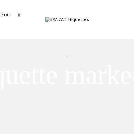
ACTUS
-
quette marke