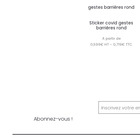
Sticker covid gestes
barrières rond
A partir de
0,599€ HT – 0,719€ TTC
Newsletter
Abonnez-vous !