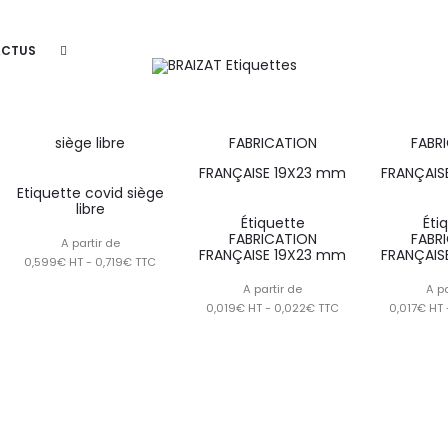
ACTUS
Etiquette covid siège
libre
Étiquette
Éti
FABRICATION
FABR
A partir de
FRANÇAISE 19X23 mm
FRANÇAIS
0,599€ HT - 0,719€ TTC
A partir de
A pa
0,019€ HT - 0,022€ TTC
0,017€ HT